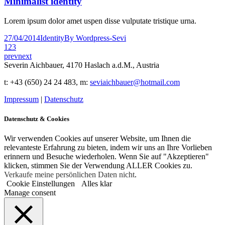
Minimalist identity
Lorem ipsum dolor amet uspen disse vulputate tristique urna.
27/04/2014
Identity
By
Wordpress-Sevi
1
2
3
prev
next
Severin Aichbauer, 4170 Haslach a.d.M., Austria
t
: +43 (650) 24 24 483
, m:
seviaichbauer@hotmail.com
Impressum
|
Datenschutz
Datenschutz & Cookies
Wir verwenden Cookies auf unserer Website, um Ihnen die
relevanteste Erfahrung zu bieten, indem wir uns an Ihre Vorlieben
erinnern und Besuche wiederholen. Wenn Sie auf "Akzeptieren"
klicken, stimmen Sie der Verwendung ALLER Cookies zu.
Verkaufe meine persönlichen Daten nicht
.
Cookie Einstellungen
Alles klar
Manage consent