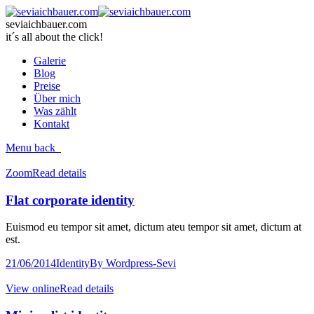
seviaichbauer.com
it´s all about the click!
Galerie
Blog
Preise
Über mich
Was zählt
Kontakt
Menu
back
Zoom
Read details
Flat corporate identity
Euismod eu tempor sit amet, dictum ateu tempor sit amet, dictum at
est.
21/06/2014
Identity
By
Wordpress-Sevi
View online
Read details