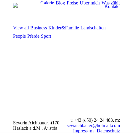
Galerie
Blog
Preise
Über mich
Was zählt
Kontakt
View all
Business
Kinder&Familie
Landschaften
People
Pferde
Sport
t
: +43 (650) 24 24 483
, m:
Severin Aichbauer, 4170
seviaichbauer@hotmail.com
Haslach a.d.M., Austria
Impressum
|
Datenschutz