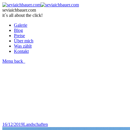
seviaichbauer.com
it´s all about the click!
Galerie
Blog
Preise
Über mich
Was zählt
Kontakt
Menu
back
16/12/2019
Landschaften