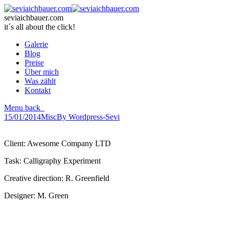
seviaichbauer.com
it´s all about the click!
Galerie
Blog
Preise
Über mich
Was zählt
Kontakt
Menu
back
15/01/2014
Misc
By
Wordpress-Sevi
Client:
Awesome Company LTD
Task:
Calligraphy Experiment
Creative direction:
R. Greenfield
Designer:
M. Green