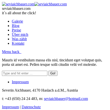
seviaichbauer.com
it´s all about the click!
Galerie
Blog
Preise
Über mich
Was zählt
Kontakt
Menu
back
Mauris id vestibulum massa elis nisl, tincidunt eget volutpat quis,
porta sit amet est. Pellen tesque solli citudin velit vel molestie.
Impressum
Severin Aichbauer, 4170 Haslach a.d.M., Austria
t
: +43 (650) 24 24 483
, m:
seviaichbauer@hotmail.com
Impressum
|
Datenschutz