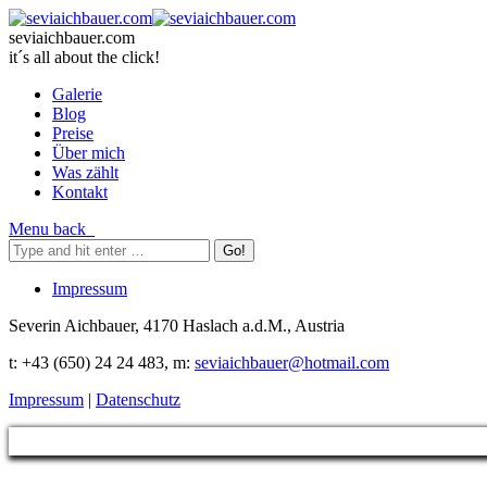
seviaichbauer.com
it´s all about the click!
Galerie
Blog
Preise
Über mich
Was zählt
Kontakt
Menu
back
Impressum
Severin Aichbauer, 4170 Haslach a.d.M., Austria
t
: +43 (650) 24 24 483
, m:
seviaichbauer@hotmail.com
Impressum
|
Datenschutz