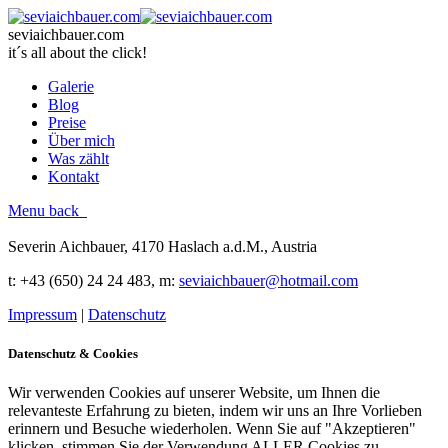
seviaichbauer.com
it´s all about the click!
Galerie
Blog
Preise
Über mich
Was zählt
Kontakt
Menu
back
Severin Aichbauer, 4170 Haslach a.d.M., Austria
t
: +43 (650) 24 24 483
, m:
seviaichbauer@hotmail.com
Impressum
|
Datenschutz
Datenschutz & Cookies
Wir verwenden Cookies auf unserer Website, um Ihnen die
relevanteste Erfahrung zu bieten, indem wir uns an Ihre Vorlieben
erinnern und Besuche wiederholen. Wenn Sie auf "Akzeptieren"
klicken, stimmen Sie der Verwendung ALLER Cookies zu.