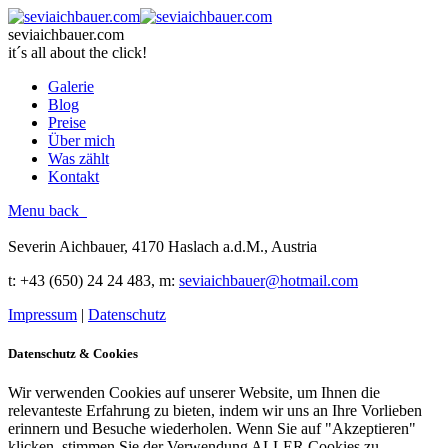
seviaichbauer.com
it´s all about the click!
Galerie
Blog
Preise
Über mich
Was zählt
Kontakt
Menu
back
Severin Aichbauer, 4170 Haslach a.d.M., Austria
t
: +43 (650) 24 24 483
, m:
seviaichbauer@hotmail.com
Impressum
|
Datenschutz
Datenschutz & Cookies
Wir verwenden Cookies auf unserer Website, um Ihnen die
relevanteste Erfahrung zu bieten, indem wir uns an Ihre Vorlieben
erinnern und Besuche wiederholen. Wenn Sie auf "Akzeptieren"
klicken, stimmen Sie der Verwendung ALLER Cookies zu.